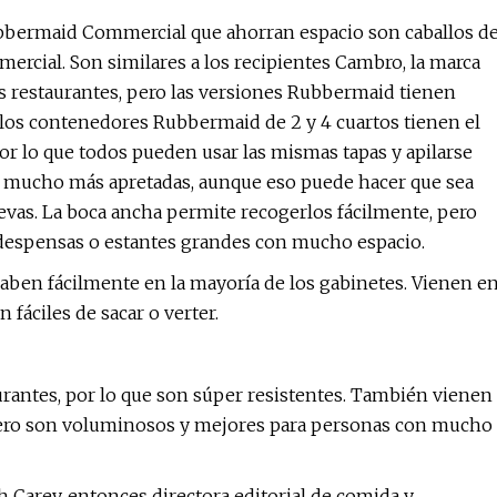
bermaid Commercial que ahorran espacio son caballos d
omercial. Son similares a los recipientes Cambro, la marca
 restaurantes, pero las versiones Rubbermaid tienen
, los contenedores Rubbermaid de 2 y 4 cuartos tienen el
r lo que todos pueden usar las mismas tapas y apilarse
án mucho más apretadas, aunque eso puede hacer que sea
uevas. La boca ancha permite recogerlos fácilmente, pero
 despensas o estantes grandes con mucho espacio.
 caben fácilmente en la mayoría de los gabinetes. Vienen e
fáciles de sacar o verter.
urantes, por lo que son súper resistentes. También vienen
 Pero son voluminosos y mejores para personas con mucho
h Carey, entonces directora editorial de comida y