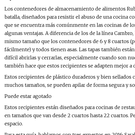
Los contenedores de almacenamiento de alimentos Rub
batalla, diseñados para resistir el abuso de una cocina c
que se encuentra más comúnmente en las cocinas de los
algunas ventajas. A diferencia de los de la línea Cambro
mismo tamaño que los contenedores de 6 y 8 cuartos (po
fácilmente) y todos tienen asas. Las tapas también est
difícil abrirlas y cerrarlas, especialmente cuando son n
también hace que estos recipientes se adapten mejor a
Estos recipientes de plástico duraderos y bien sellados
muchos tamaños, se pueden apilar de forma segura y son 
Puede estar agotado
Estos recipientes están diseñados para cocinas de resta
en tamaños que van desde 2 cuartos hasta 22 cuartos.
espacio.
Para esta guía, hablamos con tres expertos en 2016: Sara