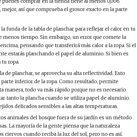
 puedes comprar en la tienda tiene al menos 0,006
 mejor, así que comprueba el grosor exacto en la parte
 funda de la tabla de planchar para reflejar el calor en tu
eve menos tiempo. Sin embargo, un error que comete la
encima, pensando que transferirá más calor a la ropa. Si el
te estarás planchando el papel de aluminio. Si bien es
 tu ropa.
a de planchar, se aprovecha su alta reflectividad. Esto
 parte inferior de la ropa. Como resultado, permite
ta manera, todo va más rápido porque no es necesario
tar tanto la plancha cuando se utiliza papel de aluminio.
idos delicados sensibles a las altas temperaturas.
ros animales del bosque fuera de su jardín es un método
osas. La mayoría de la gente piensa que la naturaleza
s ciervos cuando reciba la luz del sol, pero no es así.