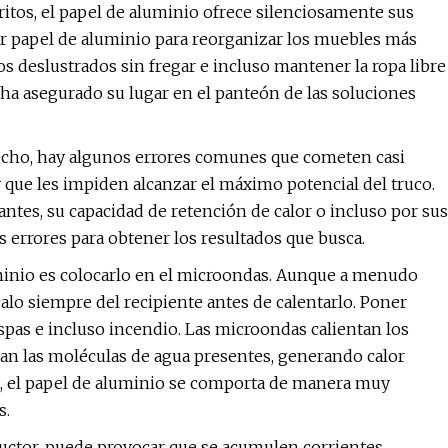
ritos, el papel de aluminio ofrece silenciosamente sus
ar papel de aluminio para reorganizar los muebles más
tos deslustrados sin fregar e incluso mantener la ropa libre
e ha asegurado su lugar en el panteón de las soluciones
echo, hay algunos errores comunes que cometen casi
 que les impiden alcanzar el máximo potencial del truco.
antes, su capacidad de retención de calor o incluso por sus
s errores para obtener los resultados que busca.
minio es colocarlo en el microondas. Aunque a menudo
alo siempre del recipiente antes de calentarlo. Poner
pas e incluso incendio. Las microondas calientan los
an las moléculas de agua presentes, generando calor
o, el papel de aluminio se comporta de manera muy
s.
uctor, puede provocar que se acumulen corrientes