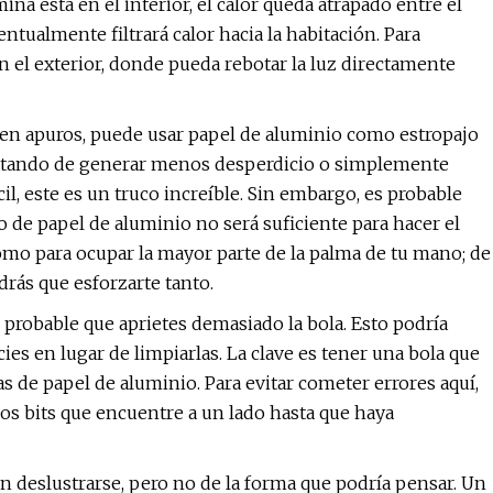
ina está en el interior, el calor queda atrapado entre el
ntualmente filtrará calor hacia la habitación. Para
en el exterior, donde pueda rebotar la luz directamente
tá en apuros, puede usar papel de aluminio como estropajo
á tratando de generar menos desperdicio o simplemente
cil, este es un truco increíble. Sin embargo, es probable
o de papel de aluminio no será suficiente para hacer el
omo para ocupar la mayor parte de la palma de tu mano; de
drás que esforzarte tanto.
 probable que aprietes demasiado la bola. Esto podría
cies en lugar de limpiarlas. La clave es tener una bola que
s de papel de aluminio. Para evitar cometer errores aquí,
los bits que encuentre a un lado hasta que haya
in deslustrarse, pero no de la forma que podría pensar. Un