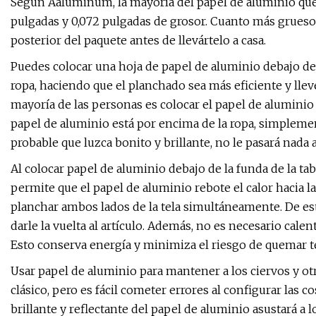
Según Aaluminum, la mayoría del papel de aluminio que
pulgadas y 0,072 pulgadas de grosor. Cuanto más grueso,
posterior del paquete antes de llevártelo a casa.
Puedes colocar una hoja de papel de aluminio debajo de la
ropa, haciendo que el planchado sea más eficiente y ll
mayoría de las personas es colocar el papel de aluminio 
papel de aluminio está por encima de la ropa, simplemen
probable que luzca bonito y brillante, no le pasará nada a
Al colocar papel de aluminio debajo de la funda de la tabl
permite que el papel de aluminio rebote el calor hacia la
planchar ambos lados de la tela simultáneamente. De es
darle la vuelta al artículo. Además, no es necesario calen
Esto conserva energía y minimiza el riesgo de quemar tej
Usar papel de aluminio para mantener a los ciervos y ot
clásico, pero es fácil cometer errores al configurar las c
brillante y reflectante del papel de aluminio asustará a lo