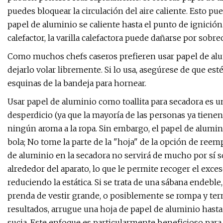
puedes bloquear la circulación del aire caliente. Esto p
papel de aluminio se caliente hasta el punto de ignición
calefactor, la varilla calefactora puede dañarse por sob
Como muchos chefs caseros prefieren usar papel de alumi
dejarlo volar libremente. Si lo usa, asegúrese de que es
esquinas de la bandeja para hornear.
Usar papel de aluminio como toallita para secadora es una
desperdicio (ya que la mayoría de las personas ya tienen
ningún aroma a la ropa. Sin embargo, el papel de alumin
bola; No tome la parte de la "hoja" de la opción de re
de aluminio en la secadora no servirá de mucho por sí so
alrededor del aparato, lo que le permite recoger el exces
reduciendo la estática. Si se trata de una sábana endeble
prenda de vestir grande, o posiblemente se rompa y ter
resultados, arrugue una hoja de papel de aluminio hasta 
sucia. Este enfoque es particularmente beneficioso para 