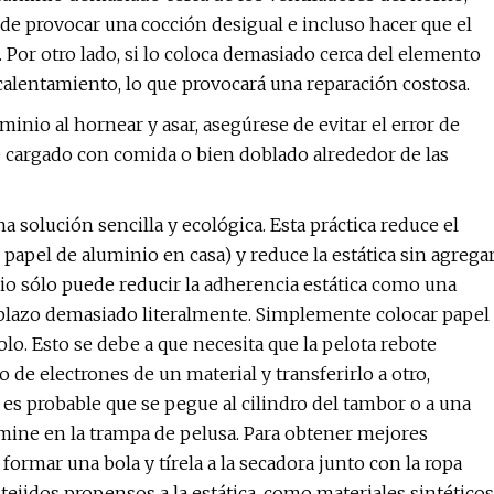
uede provocar una cocción desigual e incluso hacer que el
. Por otro lado, si lo coloca demasiado cerca del elemento
recalentamiento, lo que provocará una reparación costosa.
nio al hornear y asar, asegúrese de evitar el error de
té cargado con comida o bien doblado alrededor de las
 solución sencilla y ecológica. Esta práctica reduce el
 papel de aluminio en casa) y reduce la estática sin agrega
io sólo puede reducir la adherencia estática como una
emplazo demasiado literalmente. Simplemente colocar papel
lo. Esto se debe a que necesita que la pelota rebote
o de electrones de un material y transferirlo a otro,
, es probable que se pegue al cilindro del tambor o a una
mine en la trampa de pelusa. Para obtener mejores
formar una bola y tírela a la secadora junto con la ropa
tejidos propensos a la estática, como materiales sintéticos