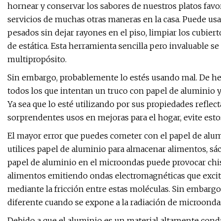
hornear y conservar los sabores de nuestros platos favo
servicios de muchas otras maneras en la casa. Puede us
pesados ​​sin dejar rayones en el piso, limpiar los cubier
de estática. Esta herramienta sencilla pero invaluable s
multipropósito.
Sin embargo, probablemente lo estés usando mal. De h
todos los que intentan un truco con papel de aluminio y
Ya sea que lo esté utilizando por sus propiedades reflect
sorprendentes usos en mejoras para el hogar, evite esto
El mayor error que puedes cometer con el papel de alu
utilices papel de aluminio para almacenar alimentos, sác
papel de aluminio en el microondas puede provocar chis
alimentos emitiendo ondas electromagnéticas que excit
mediante la fricción entre estas moléculas. Sin embarg
diferente cuando se expone a la radiación de microonda
Debido a que el aluminio es un material altamente cond