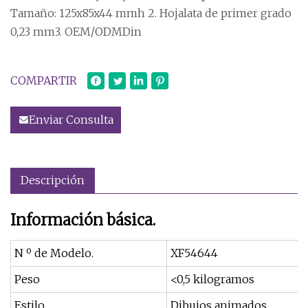
Tamaño: 125x85x44 mmh 2. Hojalata de primer grado
0,23 mm3. OEM/ODMDin
COMPARTIR
Enviar Consulta
Descripción
Información básica.
N º de Modelo.
XF54644
Peso
<0,5 kilogramos
Estilo
Dibujos animados